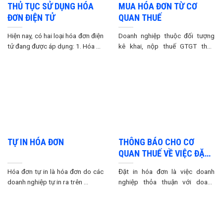
THỦ TỤC SỬ DỤNG HÓA
MUA HÓA ĐƠN TỪ CƠ
ĐƠN ĐIỆN TỬ
QUAN THUẾ
Hiện nay, có hai loại hóa đơn điện
Doanh nghiệp thuộc đối tượng
tử đang được áp dụng: 1. Hóa ...
kê khai, nộp thuế GTGT theo
phương pháp trực tiếp ...
TỰ IN HÓA ĐƠN
THÔNG BÁO CHO CƠ
QUAN THUẾ VỀ VIỆC ĐẶT
IN HÓA ĐƠN LẦN ĐẦU
Hóa đơn tự in là hóa đơn do các
Đặt in hóa đơn là việc doanh
doanh nghiệp tự in ra trên ...
nghiệp thỏa thuận với doanh
nghiệp có giấy ...