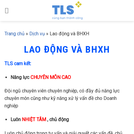
Skip
to
content
Trang chủ
»
Dịch vụ
»
Lao động và BHXH
LAO ĐỘNG VÀ BHXH
TLS cam kết:
Năng lực
CHUYÊN MÔN CAO
Đội ngũ chuyên viên chuyên nghiệp, có đầy đủ năng lực
chuyên môn cũng như kỹ năng xử lý vấn đề cho Doanh
nghiệp
Luôn
NHIỆT TÂM
, chủ động
Luôn chủ động trong tư vấn và giải quyết các vấn đề, chủ