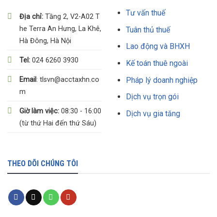
Tư vấn thuế
Địa chỉ:
Tầng 2, V2-A02 T
he Terra An Hưng, La Khê,
Tuân thủ thuế
Hà Đông, Hà Nội
Lao động và BHXH
Tel:
024 6260 3930
Kế toán thuê ngoài
Pháp lý doanh nghiệp
Email
: tlsvn@acctaxhn.co
m
Dịch vụ trọn gói
Giờ làm việc:
08:30 - 16:00
Dịch vụ gia tăng
(từ thứ Hai đến thứ Sáu)
THEO DÕI CHÚNG TÔI